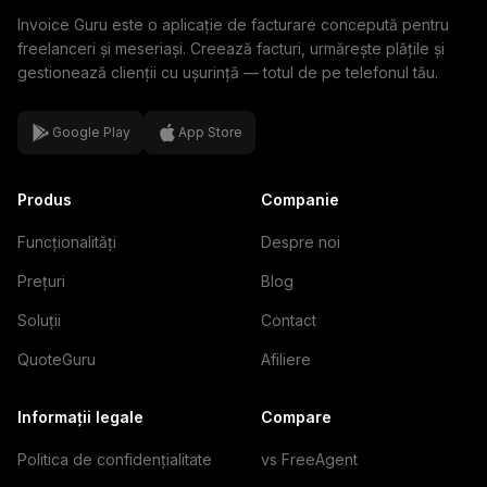
Invoice Guru este o aplicație de facturare concepută pentru
freelanceri și meseriași. Creează facturi, urmărește plățile și
gestionează clienții cu ușurință — totul de pe telefonul tău.
Google Play
App Store
Produs
Companie
Funcționalități
Despre noi
Prețuri
Blog
Soluții
Contact
QuoteGuru
Afiliere
Informații legale
Compare
Politica de confidențialitate
vs FreeAgent