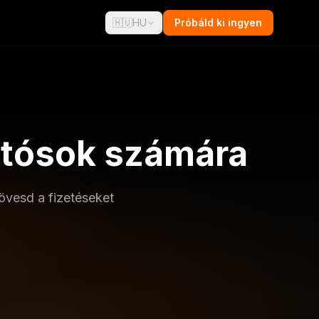
🇭🇺
HU
Próbáld ki ingyen
otósok számára
övesd a fizetéseket