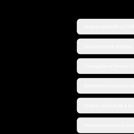
Hogyan működik az OCR
Hozzáadhatok előleget 
Támogatja az Invoice G
Küldhetek számlákat kö
Hogyan működnek a fiz
Testreszabhatom a szám