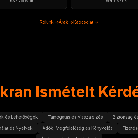
Asztalosok
Kertészek
Rólunk →
Árak →
Kapcsolat →
kran Ismételt Kérd
ók és Lehetőségek
Támogatás és Visszajelzés
Biztonság é
álat és Nyelvek
Adók, Megfelelőség és Könyvelés
Fizetés