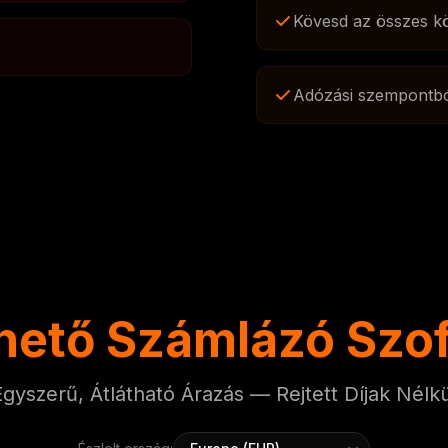
Kövesd az összes kö
Adózási szempontbó
hető Számlázó Szof
Egyszerű, Átlátható Árazás — Rejtett Díjak Nélkü