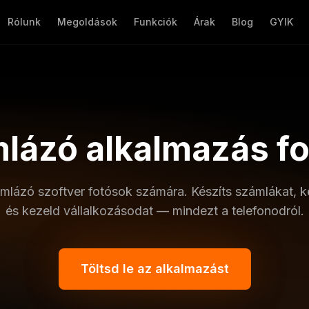
Rólunk
Megoldások
Funkciók
Árak
Blog
GYIK
mlázó alkalmazás f
ámlázó szoftver fotósok számára. Készíts számlákat, k
és kezeld vállalkozásodat — mindezt a telefonodról.
Töltsd le az alkalmazást