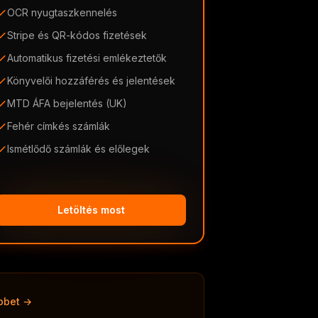
OCR nyugtaszkennelés
Stripe és QR-kódos fizetések
Automatikus fizetési emlékeztetők
Könyvelői hozzáférés és jelentések
MTD ÁFA bejelentés (UK)
Fehér címkés számlák
Ismétlődő számlák és előlegek
Letöltés most
bbet →