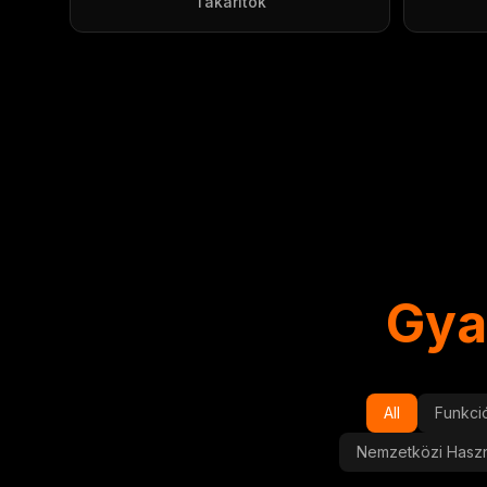
Takarítók
Gya
All
Funkci
Nemzetközi Haszn