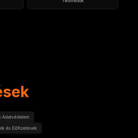
Tetőfedők
ések
s Adatvédelem
ek és Előfizetések