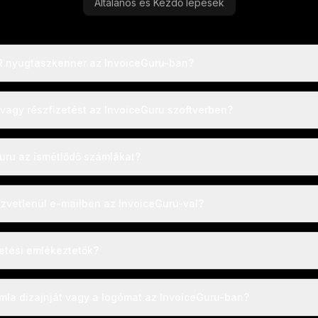
Általános és Kezdő lépések
 nyugtaszkenner az InvoiceGuru-ban?
vagy részfizetést az InvoiceGuru szoftverben?
uru az ismétlődő számlákat?
zvetlenül e-mailben az InvoiceGuru-val?
etési emlékeztetők?
la dizajnját vagy a logómat az InvoiceGuru-ban?