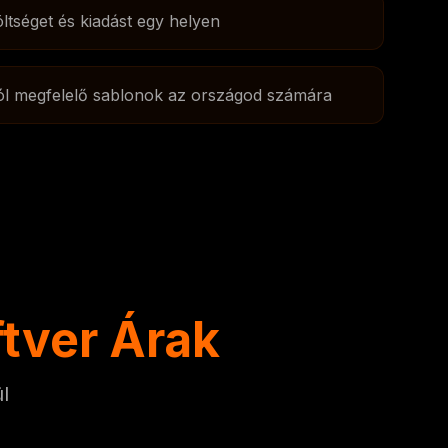
ltséget és kiadást egy helyen
l megfelelő sablonok az országod számára
tver Árak
l