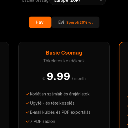
Észlelt ország:
Havi
Évi
Spórolj 20%-ot
Basic Csomag
Tökéletes kezdőknek
9.99
€
/ month
Korlátlan számlák és árajánlatok
Ügyfél- és tételkezelés
E-mail küldés és PDF exportálás
7 PDF sablon