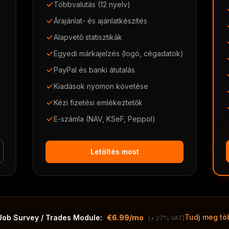
Többvalutás (12 nyelv)
Árajánlat- és ajánlatkészítés
Alapvető statisztikák
Egyedi márkajelzés (logó, cégadatok)
PayPal és banki átutalás
Kiadások nyomon követése
Kézi fizetési emlékeztetők
E-számla (NAV, KSeF, Peppol)
Letöltés most
Tudj meg tö
Job Survey / Trades Module:
€6.99/mo
(+ 27% VAT)