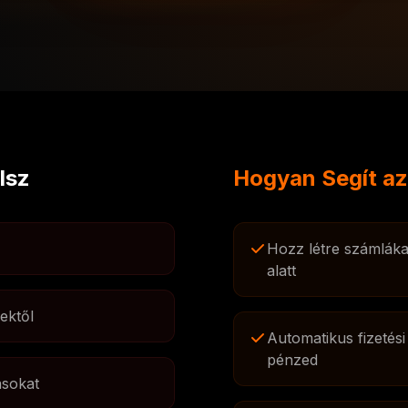
lsz
Hogyan Segít az
Hozz létre számlák
alatt
ektől
Automatikus fizetés
pénzed
ásokat