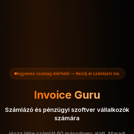
Ingyenes csomag elérhető — Kezdj el számlázni ma.
Invoice Guru
Számlázó és pénzügyi szoftver vállalkozók
számára
Hozz létre számlát 60 másodperc alatt. Maradj