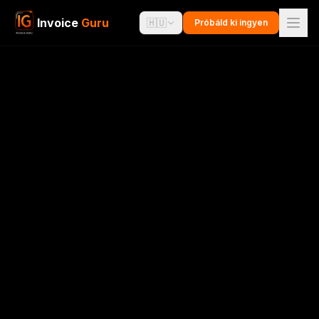
Invoice
Guru
🇭🇺
Próbáld ki ingyen