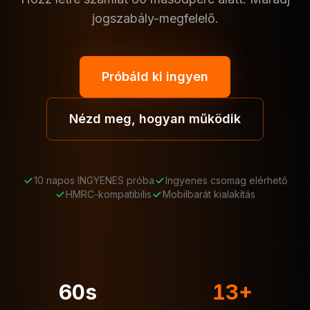
jogszabály-megfelelő.
Próbáld ki ingyen
Nézd meg, hogyan működik
10 napos INGYENES próba
Ingyenes csomag elérhető
HMRC-kompatibilis
Mobilbarát kialakítás
60s
13+