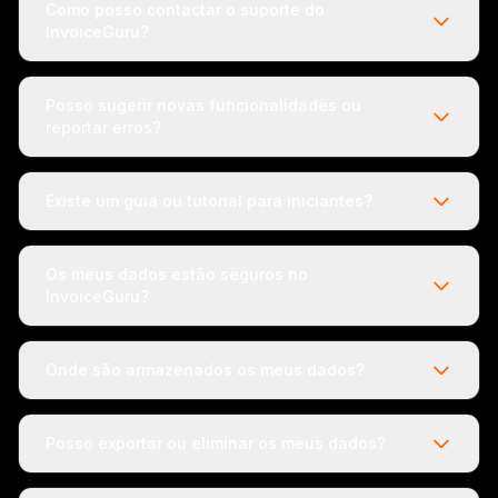
Como posso contactar o suporte do
InvoiceGuru?
Posso sugerir novas funcionalidades ou
reportar erros?
Existe um guia ou tutorial para iniciantes?
Os meus dados estão seguros no
InvoiceGuru?
Onde são armazenados os meus dados?
Posso exportar ou eliminar os meus dados?