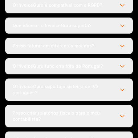
O InvoiceGuru é compatível com o RGPD?
Que idiomas o InvoiceGuru suporta?
Posso faturar em diferentes moedas?
O InvoiceGuru funciona fora de Portugal?
O InvoiceGuru suporta o sistema de IVA
português?
Posso criar relatórios fiscais para o meu
contabilista?