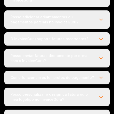
InvoiceGuru?
Posso adicionar adiantamentos ou
pagamentos parciais no InvoiceGuru?
O InvoiceGuru suporta faturas recorrentes?
Posso enviar faturas diretamente por e-mail
com o InvoiceGuru?
Como funcionam os lembretes de pagamento?
Posso personalizar o design da fatura ou o
meu logótipo no InvoiceGuru?