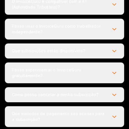
O InvoiceGuru é compatível com a AT
(Autoridade Tributária)?
Posso usar o InvoiceGuru como trabalhador
independente?
Que subscrições estão disponíveis?
Posso experimentar o InvoiceGuru
gratuitamente?
Como posso cancelar a minha subscrição?
Que métodos de pagamento são aceites para
a subscrição?