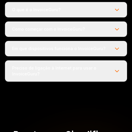
O que é o InvoiceGuru?
Como começar com o InvoiceGuru?
Em que dispositivos funciona o InvoiceGuru?
Preciso de ligação à Internet para usar o
InvoiceGuru?