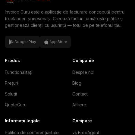
Invoice Guru este o aplicație de facturare concepută pentru
freelanceri și meseriași. Creează facturi, urmărește plățile și
gestionează clienții cu ușurință — totul de pe telefonul tău.
Google Play
App Store
Produs
Companie
Funcționalități
Despre noi
Prețuri
Blog
Soluții
Contact
QuoteGuru
Afiliere
Informații legale
Compare
Politica de confidențialitate
vs FreeAgent