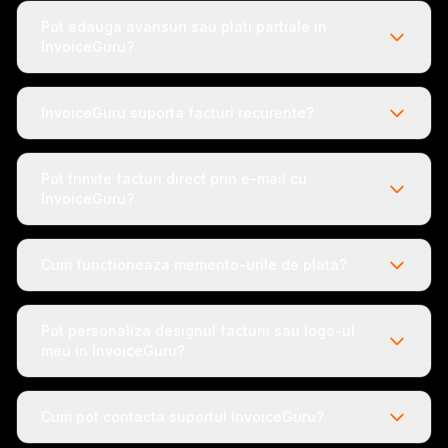
Pot adauga avansuri sau plati partiale in
InvoiceGuru?
InvoiceGuru suporta facturi recurente?
Pot trimite facturi direct prin e-mail cu
InvoiceGuru?
Cum functioneaza memento-urile de plata?
Pot personaliza designul facturii sau logo-ul
meu in InvoiceGuru?
Cum pot contacta suportul InvoiceGuru?