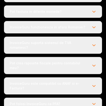
Pot factura in diferite monede?
InvoiceGuru functioneaza in afara Romaniei?
InvoiceGuru suporta sistemul de TVA
romanesc?
Pot crea rapoarte fiscale pentru contabilul
meu?
InvoiceGuru este compatibil cu ANAF si e-
Factura?
Pot folosi InvoiceGuru ca PFA?