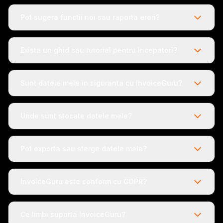
Pot sugera functii noi sau raporta erori?
Exista un ghid sau tutorial pentru incepatori?
Sunt datele mele in siguranta cu InvoiceGuru?
Unde sunt stocate datele mele?
Pot exporta sau sterge datele mele?
InvoiceGuru este conform cu GDPR?
Ce limbi suporta InvoiceGuru?