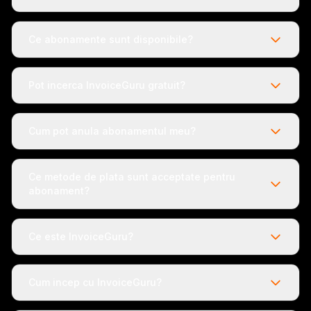
Ce abonamente sunt disponibile?
Pot incerca InvoiceGuru gratuit?
Cum pot anula abonamentul meu?
Ce metode de plata sunt acceptate pentru
abonament?
Ce este InvoiceGuru?
Cum incep cu InvoiceGuru?