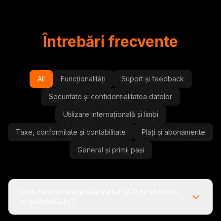
Întrebări frecvente
All
Funcționalități
Suport și feedback
Securitate și confidențialitatea datelor
Utilizare internațională și limbi
Taxe, conformitate și contabilitate
Plăți și abonamente
General și primii pași
Cum functioneaza scannerul OCR de chitante
in InvoiceGuru?