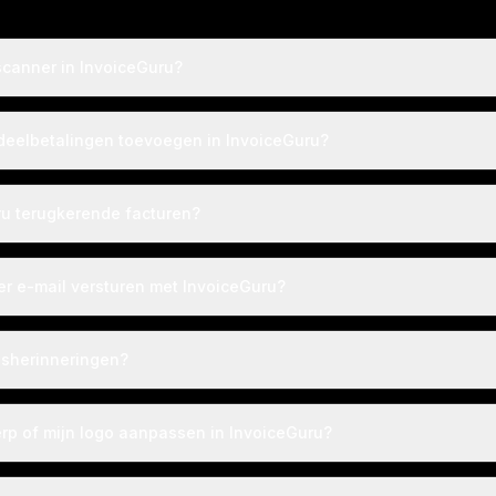
canner in InvoiceGuru?
 deelbetalingen toevoegen in InvoiceGuru?
u terugkerende facturen?
per e-mail versturen met InvoiceGuru?
gsherinneringen?
erp of mijn logo aanpassen in InvoiceGuru?