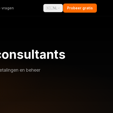
e vragen
🇳🇱
NL
Probeer gratis
consultants
etalingen en beheer