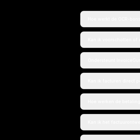
Hoe werkt de OCR-bons
Kan ik voorschotten of
Ondersteunt InvoiceGur
Kan ik facturen direct 
Hoe werken de betalin
Kan ik het factuurontw