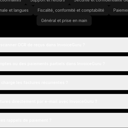
ionale et langues
Fiscalité, conformité et comptabilité
Paieme
Général et prise en main
 scanner OCR de reçus dans InvoiceGuru ?
omptes ou des paiements partiels dans InvoiceGuru ?
 charge les factures récurrentes ?
tures directement par e-mail avec InvoiceGuru ?
es rappels de paiement ?