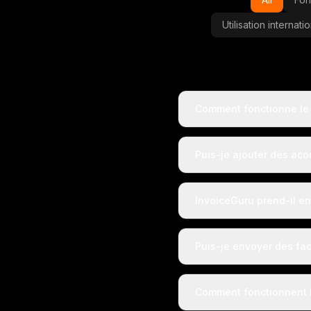
Utilisation internat
Comment fonctionne le
Puis-je ajouter des ac
InvoiceGuru prend-il en
Puis-je envoyer des fac
Comment fonctionnent l