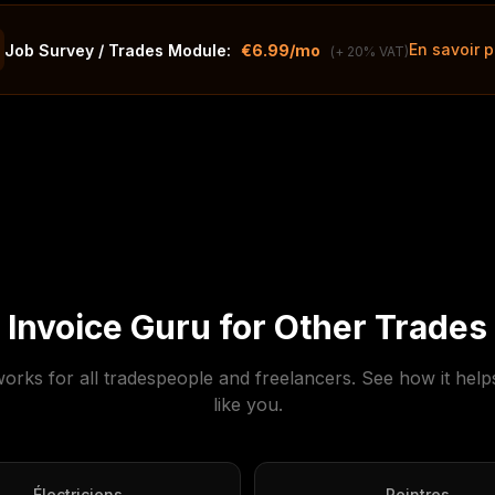
En savoir 
Job Survey / Trades Module:
€6.99/mo
(+ 20% VAT)
Invoice Guru for Other Trades
orks for all tradespeople and freelancers. See how it help
like you.
Électriciens
Peintres