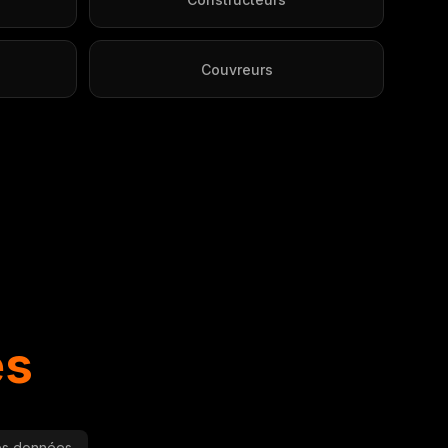
Couvreurs
es
des données