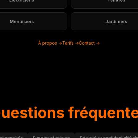
Menuisiers
Jardiniers
À propos →
Tarifs →
Contact →
uestions fréquent
ctionnalités
Support et retours
Sécurité et confidentialité 