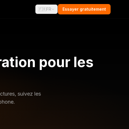
🇫🇷
FR
Essayer gratuitement
ration pour les
ctures, suivez les
éphone.