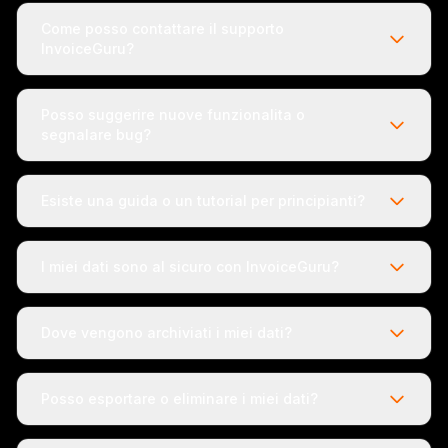
Come posso contattare il supporto
InvoiceGuru?
Posso suggerire nuove funzionalita o
segnalare bug?
Esiste una guida o un tutorial per principianti?
I miei dati sono al sicuro con InvoiceGuru?
Dove vengono archiviati i miei dati?
Posso esportare o eliminare i miei dati?