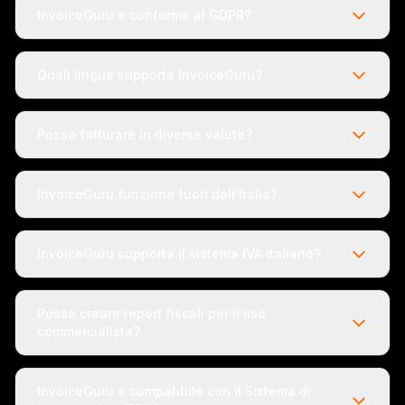
InvoiceGuru e conforme al GDPR?
Quali lingue supporta InvoiceGuru?
Posso fatturare in diverse valute?
InvoiceGuru funziona fuori dall'Italia?
InvoiceGuru supporta il sistema IVA italiano?
Posso creare report fiscali per il mio
commercialista?
InvoiceGuru e compatibile con il Sistema di