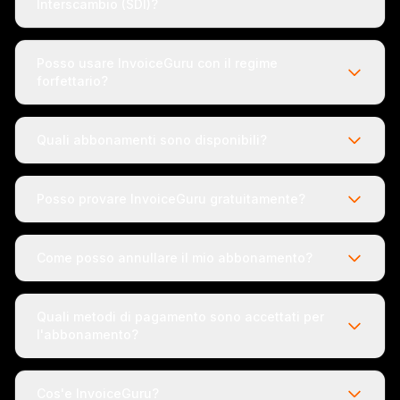
Interscambio (SDI)?
Posso usare InvoiceGuru con il regime
forfettario?
Quali abbonamenti sono disponibili?
Posso provare InvoiceGuru gratuitamente?
Come posso annullare il mio abbonamento?
Quali metodi di pagamento sono accettati per
l'abbonamento?
Cos'e InvoiceGuru?