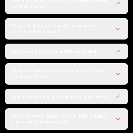
Come funziona lo scanner OCR delle ricevute
in InvoiceGuru?
Posso aggiungere acconti o pagamenti
parziali in InvoiceGuru?
InvoiceGuru supporta le fatture ricorrenti?
Posso inviare fatture direttamente via e-mail
con InvoiceGuru?
Come funzionano i promemoria di pagamento?
Posso personalizzare il design della fattura o
il mio logo in InvoiceGuru?