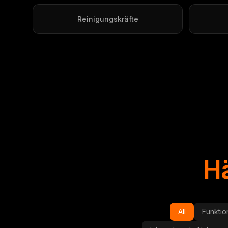
Reinigungskräfte
Hä
All
Funktio