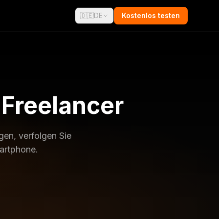
🇩🇪
DE
Kostenlos testen
 Freelancer
gen, verfolgen Sie
martphone.