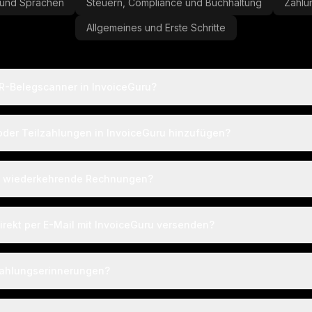
g und Sprachen
Steuern, Compliance und Buchhaltung
Zahlu
Allgemeines und Erste Schritte
CR-Belegscanner in InvoiceGuru?
der Teilzahlungen in InvoiceGuru hinzufügen?
ru wiederkehrende Rechnungen?
rekt per E-Mail mit InvoiceGuru versenden?
Zahlungserinnerungen?