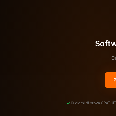
Softw
C
P
10 giorni di prova GRATUI