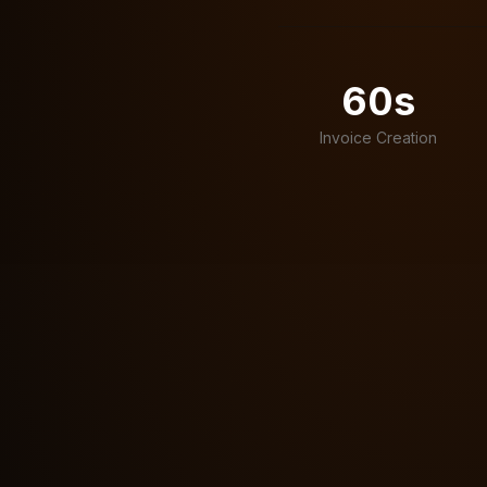
60s
Invoice Creation