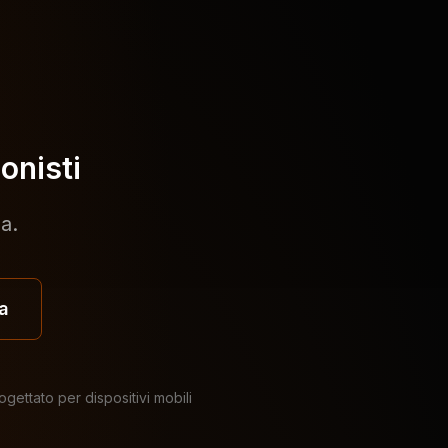
onisti
a.
a
ogettato per dispositivi mobili