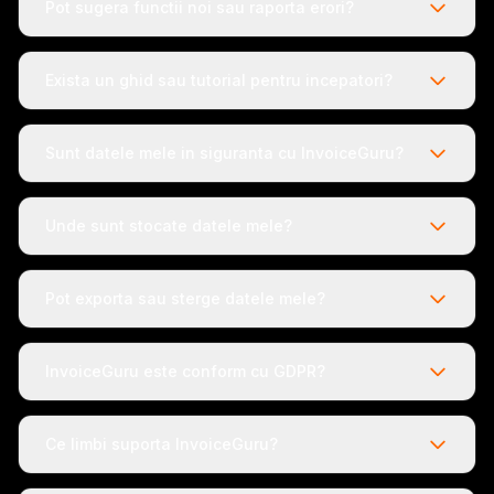
Pot sugera functii noi sau raporta erori?
Exista un ghid sau tutorial pentru incepatori?
Sunt datele mele in siguranta cu InvoiceGuru?
Unde sunt stocate datele mele?
Pot exporta sau sterge datele mele?
InvoiceGuru este conform cu GDPR?
Ce limbi suporta InvoiceGuru?