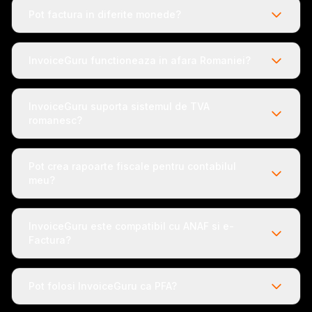
Pot factura in diferite monede?
InvoiceGuru functioneaza in afara Romaniei?
InvoiceGuru suporta sistemul de TVA
romanesc?
Pot crea rapoarte fiscale pentru contabilul
meu?
InvoiceGuru este compatibil cu ANAF si e-
Factura?
Pot folosi InvoiceGuru ca PFA?