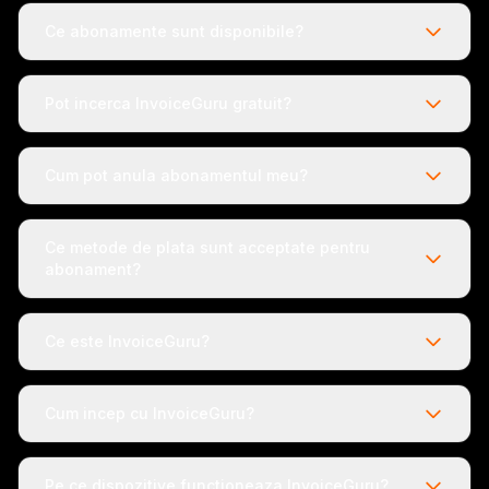
Ce abonamente sunt disponibile?
Pot incerca InvoiceGuru gratuit?
Cum pot anula abonamentul meu?
Ce metode de plata sunt acceptate pentru
abonament?
Ce este InvoiceGuru?
Cum incep cu InvoiceGuru?
Pe ce dispozitive functioneaza InvoiceGuru?