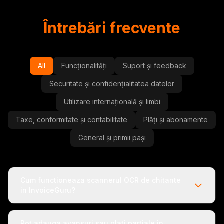
Întrebări frecvente
All
Funcționalități
Suport și feedback
Securitate și confidențialitatea datelor
Utilizare internațională și limbi
Taxe, conformitate și contabilitate
Plăți și abonamente
General și primii pași
Cum functioneaza scannerul OCR de chitante
in InvoiceGuru?
Pot adauga avansuri sau plati partiale in