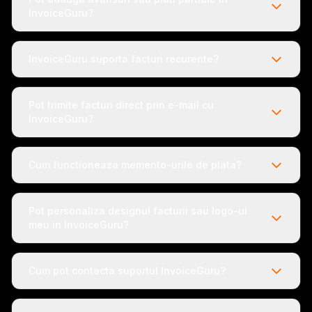
InvoiceGuru?
InvoiceGuru suporta facturi recurente?
Pot trimite facturi direct prin e-mail cu
InvoiceGuru?
Cum functioneaza memento-urile de plata?
Pot personaliza designul facturii sau logo-ul
meu in InvoiceGuru?
Cum pot contacta suportul InvoiceGuru?