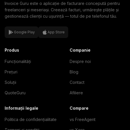
Invoice Guru este o aplicație de facturare concepută pentru
freelanceri și meseriași. Creează facturi, urmărește plățile și
gestionează clienții cu ușurință — totul de pe telefonul tău.
Google Play
App Store
Produs
Companie
Funcționalități
Despre noi
Prețuri
Blog
Soluții
Contact
QuoteGuru
Afiliere
Informații legale
Compare
Politica de confidențialitate
vs FreeAgent
Termeni și condiții
vs Xero