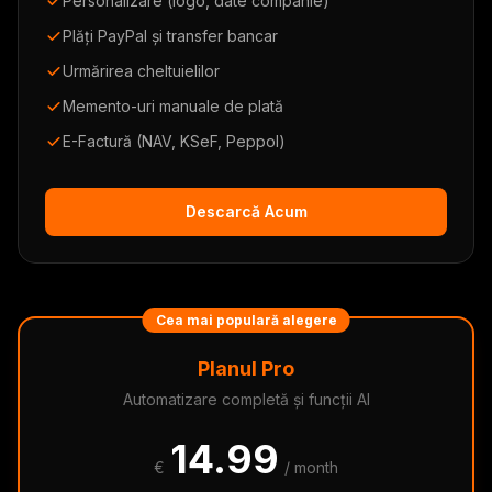
Personalizare (logo, date companie)
Plăți PayPal și transfer bancar
Urmărirea cheltuielilor
Memento-uri manuale de plată
E-Factură (NAV, KSeF, Peppol)
Descarcă Acum
Cea mai populară alegere
Planul Pro
Automatizare completă și funcții AI
14.99
€
/ month