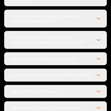
Czy InvoiceGuru jest zgodny z polskimi
przepisami fakturowymi?
Czy mogę używać InvoiceGuru jako
jednoosobowa działalność gospodarcza?
Jakie plany subskrypcji są dostępne?
Czy mogę wypróbować InvoiceGuru za darmo?
Jak anulować subskrypcję?
Jakie metody płatności są akceptowane?