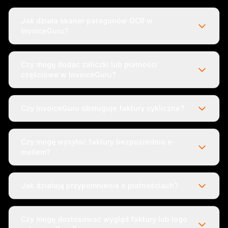
Jak działa skaner paragonów OCR w
InvoiceGuru?
Czy mogę dodać zaliczki lub płatności
częściowe w InvoiceGuru?
Czy InvoiceGuru obsługuje faktury cykliczne?
Czy mogę wysyłać faktury bezpośrednio e-
mailem?
Jak działają przypomnienia o płatnościach?
Czy mogę dostosować wygląd faktury lub logo