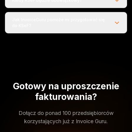
Kiedy KSeF będzie obowiązkowy?
Jak InvoiceGuru pomoże mi przygotować się
do KSeF?
Gotowy na uproszczenie
fakturowania?
Dołącz do ponad 100 przedsiębiorców
korzystających już z Invoice Guru.