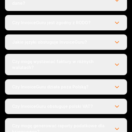
dane?
Czy InvoiceGuru jest zgodny z RODO?
Jakie języki obsługuje InvoiceGuru?
Czy mogę wystawiać faktury w różnych
walutach?
Czy InvoiceGuru działa poza Polską?
Czy InvoiceGuru obsługuje polski VAT?
Czy mogę generować raporty podatkowe dla
księgowego?