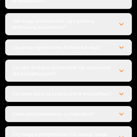
w InvoiceGuru?
Jak mogę skontaktować się z pomocą
techniczną InvoiceGuru?
Czy mogę zgłosić nową funkcję lub błąd?
Czy jest dostępny przewodnik lub samouczek
dla początkujących?
Czy moje dane są bezpieczne w InvoiceGuru?
Gdzie przechowywane są moje dane?
Czy mogę wyeksportować lub usunąć swoje