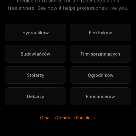
Invoice Guru works for all tradespeople and
freelancers. See how it helps professionals like you.
Hydraulików
Elektryków
Budowlańców
Firm sprzątających
Stolarzy
Ogrodników
Dekarzy
Freelancerów
O nas →
Cennik →
Kontakt →