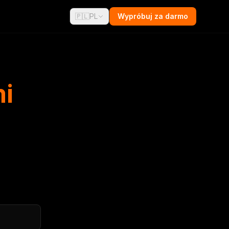
🇵🇱
PL
Wypróbuj za darmo
mi