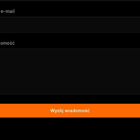
 e-mail
domość
Wyślij wiadomość