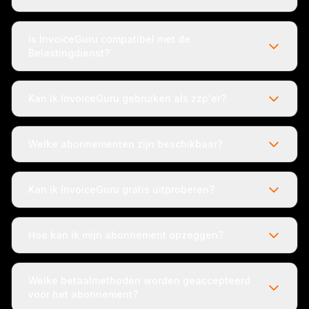
Is InvoiceGuru compatibel met de
Belastingdienst?
Kan ik InvoiceGuru gebruiken als zzp'er?
Welke abonnementen zijn beschikbaar?
Kan ik InvoiceGuru gratis uitproberen?
Hoe kan ik mijn abonnement opzeggen?
Welke betaalmethoden worden geaccepteerd
voor het abonnement?