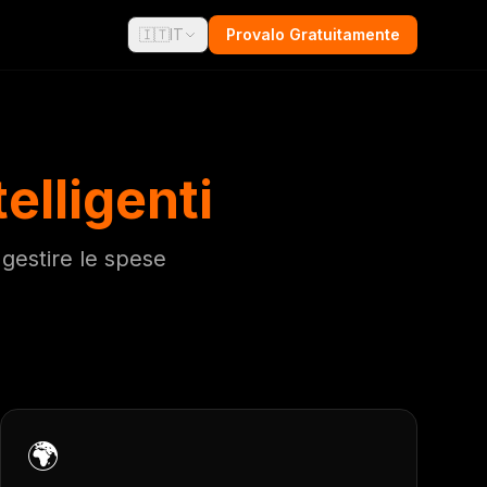
🇮🇹
IT
Provalo Gratuitamente
elligenti
 gestire le spese
🌍