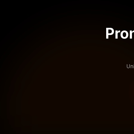
Pron
Uni