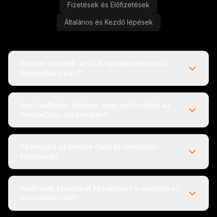
Fizetések és Előfizetések
Általános és Kezdő lépések
Hogyan működik az OCR nyugtaszkenner az
InvoiceGuru-ban?
Hozzáadhatok előleget vagy részfizetést az
InvoiceGuru szoftverben?
Támogatja az Invoice Guru az ismétlődő
számlákat?
Küldhetek számlákat közvetlenül e-mailben az
InvoiceGuru-val?