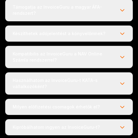
Támogatja az InvoiceGuru a magyar ÁFA-
rendszert?
Készíthetek adójelentést a könyvelőmnek?
Kompatibilis az InvoiceGuru a NAV Online
Számla rendszerrel?
Használhatom az InvoiceGuru-t KATA-s
vállalkozóként?
Milyen előfizetési csomagok érhetők el?
Kipróbálhatom ingyen az InvoiceGuru-t?