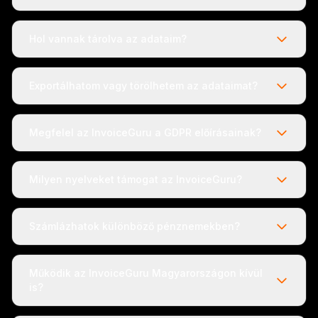
Hol vannak tárolva az adataim?
Exportálhatom vagy törölhetem az adataimat?
Megfelel az InvoiceGuru a GDPR előírásainak?
Milyen nyelveket támogat az InvoiceGuru?
Számlázhatok különböző pénznemekben?
Működik az InvoiceGuru Magyarországon kívül
is?