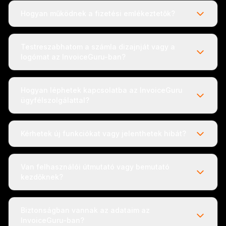
Hogyan működnek a fizetési emlékeztetők?
Testreszabhatom a számla dizajnját vagy a
logómat az InvoiceGuru-ban?
Hogyan léphetek kapcsolatba az InvoiceGuru
ügyfélszolgálattal?
Kérhetek új funkciókat vagy jelenthetek hibát?
Van felhasználói útmutató vagy bemutató
kezdőknek?
Biztonságban vannak az adataim az
InvoiceGuru-ban?