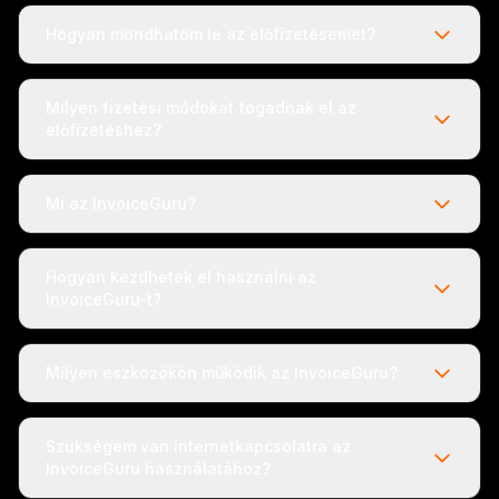
Hogyan mondhatom le az előfizetésemet?
Milyen fizetési módokat fogadnak el az
előfizetéshez?
Mi az InvoiceGuru?
Hogyan kezdhetek el használni az
InvoiceGuru-t?
Milyen eszközökön működik az InvoiceGuru?
Szükségem van internetkapcsolatra az
InvoiceGuru használatához?