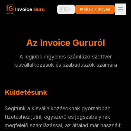
Invoice
Guru
🇭🇺
Próbáld ki ingyen
Az Invoice Gururól
A legjobb ingyenes számlázó szoftver
kisvállalkozások és szabadúszók számára
Küldetésünk
Segítünk a kisvállalkozásoknak gyorsabban
fizetéshez jutni, egyszerű és jogszabálynak
megfelelő számlázással, az általad már használt