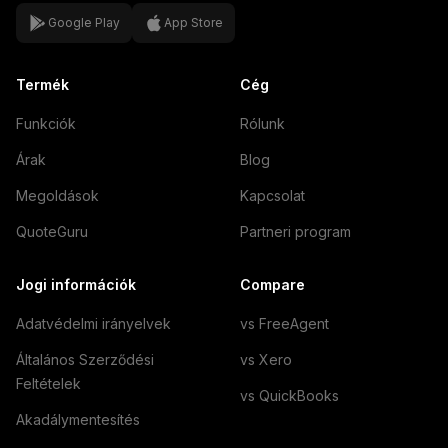
Google Play
App Store
Termék
Cég
Funkciók
Rólunk
Árak
Blog
Megoldások
Kapcsolat
QuoteGuru
Partneri program
Jogi információk
Compare
Adatvédelmi irányelvek
vs FreeAgent
Általános Szerződési
vs Xero
Feltételek
vs QuickBooks
Akadálymentesítés