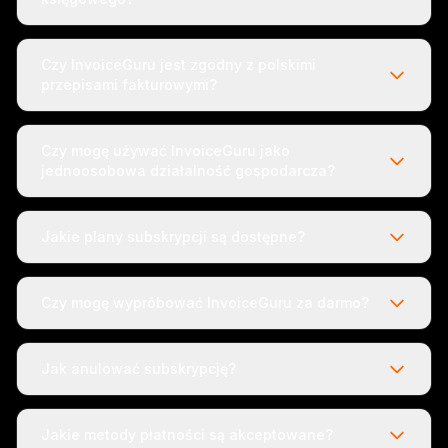
Czy InvoiceGuru jest zgodny z polskimi
przepisami fakturowymi?
Czy mogę używać InvoiceGuru jako
jednoosobowa działalność gospodarcza?
Jakie plany subskrypcji są dostępne?
Czy mogę wypróbować InvoiceGuru za darmo?
Jak anulować subskrypcję?
Jakie metody płatności są akceptowane?