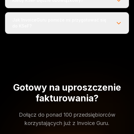
Kiedy KSeF będzie obowiązkowy?
Jak InvoiceGuru pomoże mi przygotować się
do KSeF?
Gotowy na uproszczenie
fakturowania?
Dołącz do ponad 100 przedsiębiorców
korzystających już z Invoice Guru.