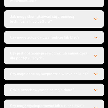
w InvoiceGuru?
Jak mogę skontaktować się z pomocą
techniczną InvoiceGuru?
Czy mogę zgłosić nową funkcję lub błąd?
Czy jest dostępny przewodnik lub samouczek
dla początkujących?
Czy moje dane są bezpieczne w InvoiceGuru?
Gdzie przechowywane są moje dane?
Czy mogę wyeksportować lub usunąć swoje