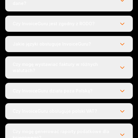
dane?
Czy InvoiceGuru jest zgodny z RODO?
Jakie języki obsługuje InvoiceGuru?
Czy mogę wystawiać faktury w różnych
walutach?
Czy InvoiceGuru działa poza Polską?
Czy InvoiceGuru obsługuje polski VAT?
Czy mogę generować raporty podatkowe dla
księgowego?