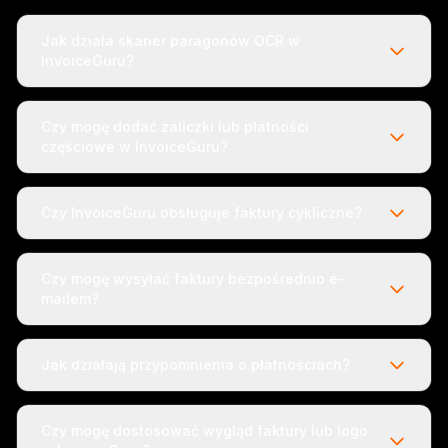
Jak działa skaner paragonów OCR w
InvoiceGuru?
Czy mogę dodać zaliczki lub płatności
częściowe w InvoiceGuru?
Czy InvoiceGuru obsługuje faktury cykliczne?
Czy mogę wysyłać faktury bezpośrednio e-
mailem?
Jak działają przypomnienia o płatnościach?
Czy mogę dostosować wygląd faktury lub logo