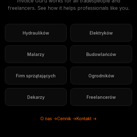
Invoice Guru works for all tradespeople and
freelancers. See how it helps professionals like you.
Hydraulików
Elektryków
Malarzy
Budowlańców
Firm sprzątających
Ogrodników
Dekarzy
Freelancerów
O nas →
Cennik →
Kontakt →