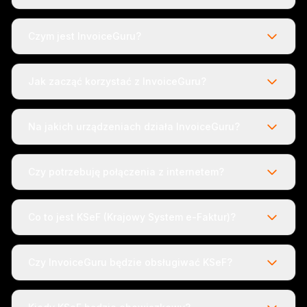
Czym jest InvoiceGuru?
Jak zacząć korzystać z InvoiceGuru?
Na jakich urządzeniach działa InvoiceGuru?
Czy potrzebuję połączenia z internetem?
Co to jest KSeF (Krajowy System e-Faktur)?
Czy InvoiceGuru będzie obsługiwać KSeF?