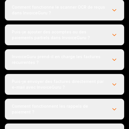
Comment fonctionne le scanner OCR de reçus
dans InvoiceGuru ?
Puis-je ajouter des acomptes ou des
paiements partiels dans InvoiceGuru ?
InvoiceGuru prend-il en charge les factures
récurrentes ?
Puis-je envoyer des factures directement par
e-mail avec InvoiceGuru ?
Comment fonctionnent les rappels de
paiement ?