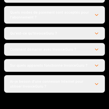
Quels modes de paiement sont acceptés pour
l'abonnement ?
Qu'est-ce qu'InvoiceGuru ?
Comment démarrer avec InvoiceGuru ?
Sur quels appareils fonctionne InvoiceGuru ?
Ai-je besoin d'une connexion Internet pour
utiliser InvoiceGuru ?