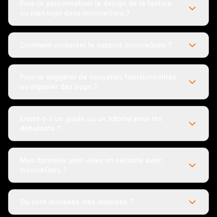
Puis-je personnaliser le design de la facture
ou mon logo dans InvoiceGuru ?
Comment contacter le support InvoiceGuru ?
Puis-je suggérer de nouvelles fonctionnalités
ou signaler des bugs ?
Existe-t-il un guide ou un tutoriel pour les
débutants ?
Mes données sont-elles en sécurité avec
InvoiceGuru ?
Où sont stockées mes données ?