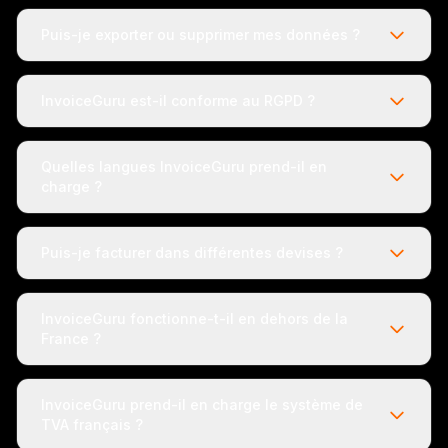
Puis-je exporter ou supprimer mes données ?
InvoiceGuru est-il conforme au RGPD ?
Quelles langues InvoiceGuru prend-il en
charge ?
Puis-je facturer dans différentes devises ?
InvoiceGuru fonctionne-t-il en dehors de la
France ?
InvoiceGuru prend-il en charge le système de
TVA français ?