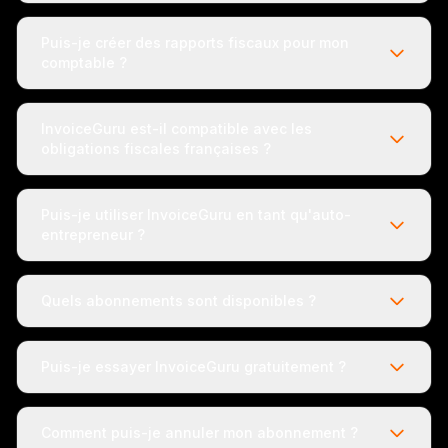
Puis-je créer des rapports fiscaux pour mon
comptable ?
InvoiceGuru est-il compatible avec les
obligations fiscales françaises ?
Puis-je utiliser InvoiceGuru en tant qu'auto-
entrepreneur ?
Quels abonnements sont disponibles ?
Puis-je essayer InvoiceGuru gratuitement ?
Comment puis-je annuler mon abonnement ?