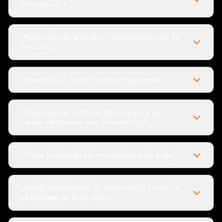
InvoiceGuru?
¿Puedo añadir anticipos o pagos parciales en
InvoiceGuru?
¿InvoiceGuru admite facturas recurrentes?
¿Puedo enviar facturas directamente por
correo electrónico con InvoiceGuru?
¿Cómo funcionan los recordatorios de pago?
¿Puedo personalizar el diseño de la factura o
mi logotipo en InvoiceGuru?