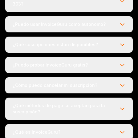
303?
¿Puedo usar InvoiceGuru como autónomo?
¿Qué suscripciones están disponibles?
¿Puedo probar InvoiceGuru gratis?
¿Cómo puedo cancelar mi suscripción?
¿Qué métodos de pago se aceptan para la
suscripción?
¿Qué es InvoiceGuru?