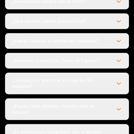
¿InvoiceGuru cumple con el RGPD?
¿Qué idiomas admite InvoiceGuru?
¿Puedo facturar en diferentes monedas?
¿Funciona InvoiceGuru fuera de España?
¿InvoiceGuru admite el sistema de IVA
español?
¿Puedo crear informes fiscales para mi
asesor?
¿Es InvoiceGuru compatible con el Modelo