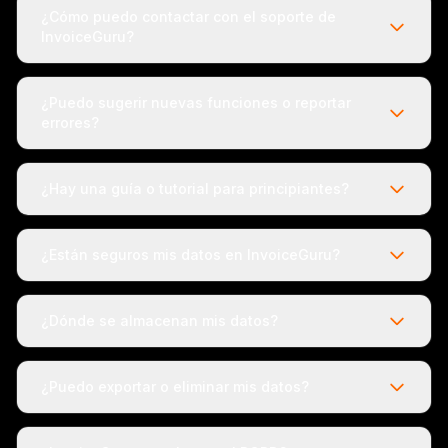
¿Cómo puedo contactar con el soporte de
InvoiceGuru?
¿Puedo sugerir nuevas funciones o reportar
errores?
¿Hay una guía o tutorial para principiantes?
¿Están seguros mis datos en InvoiceGuru?
¿Dónde se almacenan mis datos?
¿Puedo exportar o eliminar mis datos?