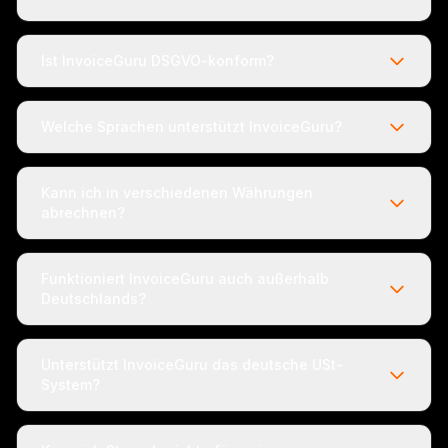
Ist InvoiceGuru DSGVO-konform?
Welche Sprachen unterstützt InvoiceGuru?
Kann ich in verschiedenen Währungen
abrechnen?
Funktioniert InvoiceGuru auch außerhalb
Deutschlands?
Unterstützt InvoiceGuru das deutsche USt-
System?