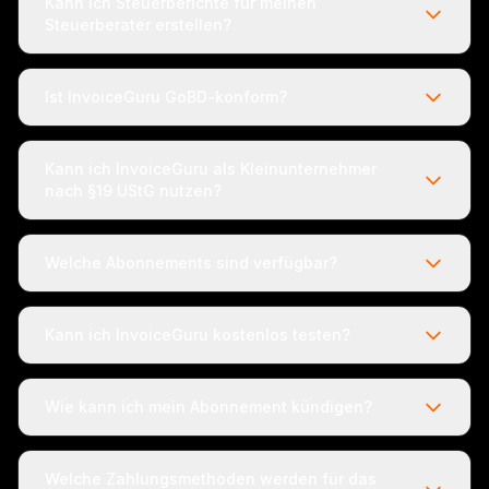
Kann ich Steuerberichte für meinen
Steuerberater erstellen?
Ist InvoiceGuru GoBD-konform?
Kann ich InvoiceGuru als Kleinunternehmer
nach §19 UStG nutzen?
Welche Abonnements sind verfügbar?
Kann ich InvoiceGuru kostenlos testen?
Wie kann ich mein Abonnement kündigen?
Welche Zahlungsmethoden werden für das