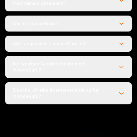
Abonnement akzeptiert?
Was ist InvoiceGuru?
Wie fange ich mit InvoiceGuru an?
Auf welchen Geräten funktioniert
InvoiceGuru?
Brauche ich eine Internetverbindung für
InvoiceGuru?