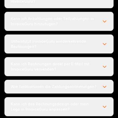
InvoiceGuru?
Kann ich Anzahlungen oder Teilzahlungen in
InvoiceGuru hinzufügen?
Unterstützt InvoiceGuru wiederkehrende
Rechnungen?
Kann ich Rechnungen direkt per E-Mail mit
InvoiceGuru versenden?
Wie funktionieren die Zahlungserinnerungen?
Kann ich das Rechnungsdesign oder mein
Logo in InvoiceGuru anpassen?