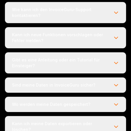
Wie kann ich den InvoiceGuru-Support
kontaktieren?
Kann ich neue Funktionen vorschlagen oder
Fehler melden?
Gibt es eine Anleitung oder ein Tutorial für
Einsteiger?
Sind meine Daten in InvoiceGuru sicher?
Wo werden meine Daten gespeichert?
Kann ich meine Daten exportieren oder
löschen?