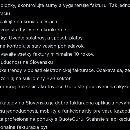
 polozky, skontrolujte sumy a vygenerujte fakturu. Tak jedno
raciu
cakajte na koniec mesiaca.
svoje sluzby jasne a konkretne.
nky
: Uvedte splatnost a sposob platby.
lne kontrolujte stav vasich pohladavok.
vavajte vsetky faktury minimalne 10 rokov.
 buducnost na Slovensku
e trendy v oblasti elektronickej fakturace. Ocakava sa, ze
zsiri aj na sukromny B2B sektor.
turacnej aplikacie ako Invoice Guru ste pripraveni na akyko
katelov na Slovensku je dobra fakturacna aplikacia nevy
u jednoduchosti, mobility a funkcionalitty pre vasu kazdod
te profesionalne ponuky s
QuoteGuru
. Stiahnite si aplikac
nalna fakturacia byt.