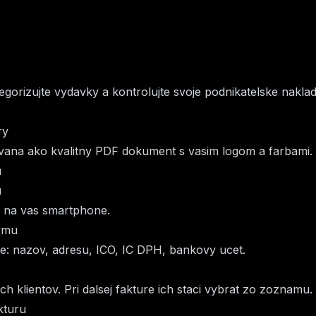
tegorizujte vydavky a kontrolujte svoje podnikatelske nakl
ry
ovana ako kvalitny PDF dokument s vasim logom a farbami.
u
u
u na vas smartphone.
irmu
rme: nazov, adresu, ICO, IC DPH, bankovy ucet.
ch klientov. Pri dalsej fakture ich staci vybrat zo zoznamu.
kturu