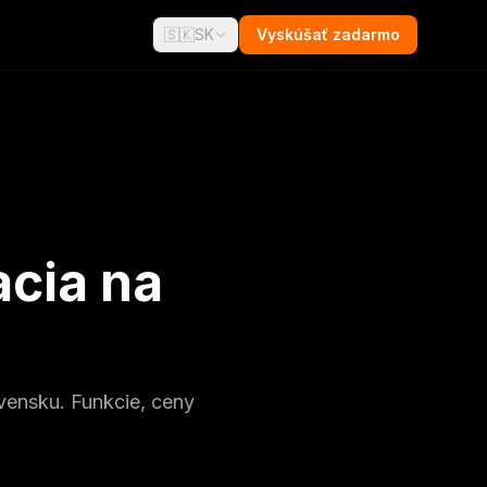
🇸🇰
SK
Vyskúšať zadarmo
acia na
vensku. Funkcie, ceny