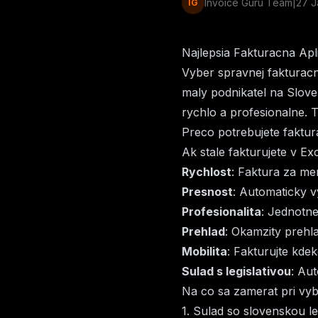
Invoice Guru Team
|
27 J
IG
Najlepsia Fakturacna Ap
Vyber spravnej fakturacn
maly podnikatel na Slove
rychlo a profesionalne. 
Preco potrebujete faktur
Ak stale fakturujete v Ex
Rychlost
: Faktura za me
Presnost
: Automaticky 
Profesionalita
: Jednotn
Prehlad
: Okamzity prehl
Mobilita
: Fakturujte kde
Sulad s legislativou
: Au
Na co sa zamerat pri vy
1. Sulad so slovenskou le