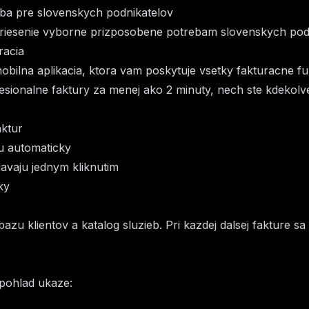
lba pre slovenskych podnikatelov
 riesenie vyborne prizposobene potrebam slovenskych pod
racia
mobilna aplikacia, ktora vam poskytuje vsetky fakturacne 
esionalne faktury za menej ako 2 minuty, nech ste kdekolv
aktur
ju automaticky
davaju jednym kliknutim
ky
bazu klientov a katalog sluzieb. Pri kazdej dalsej fakture s
pohlad ukaze: