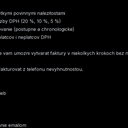
tkymi povinnymi nalezitostami
dzby DPH (20 %, 10 %, 5 %)
vanie (postupne a chronologicke)
platcov i neplatcov DPH
ore vam umozni vytvarat faktury v niekolkych krokoch bez nu
fakturovat z telefonu nevyhnutnostou.
ieb
anie emailom