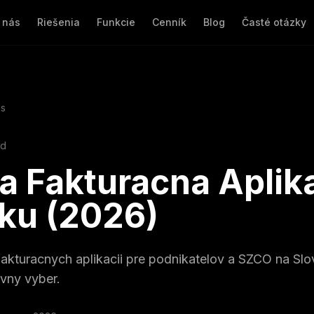
 nás
Riešenia
Funkcie
Cenník
Blog
Časté otázky
ls
ad
a Fakturacna Aplik
ku (2026)
fakturacnych aplikacii pre podnikatelov a SZCO na Slo
vny vyber.