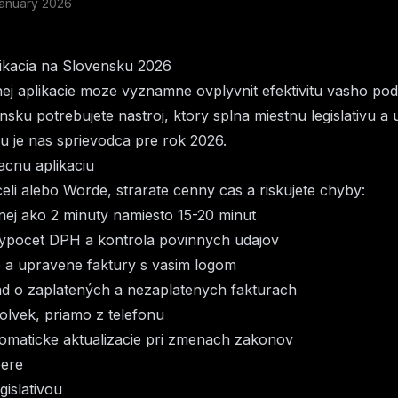
anuary 2026
likacia na Slovensku 2026
ej aplikacie moze vyznamne ovplyvnit efektivitu vasho po
nsku potrebujete nastroj, ktory splna miestnu legislativu 
Tu je nas sprievodca pre rok 2026.
acnu aplikaciu
celi alebo Worde, strarate cenny cas a riskujete chyby:
nej ako 2 minuty namiesto 15-20 minut
vypocet DPH a kontrola povinnych udajov
e a upravene faktury s vasim logom
ad o zaplatených a nezaplatenych fakturach
kolvek, priamo z telefonu
tomaticke aktualizacie pri zmenach zakonov
bere
gislativou