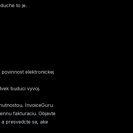
duche to je.
 povinnost elektronickej
lvek buduci vyvoj.
hnutnostou.
InvoiceGuru
ennu fakturaciu. Objavte
iu a presvedcte sa, ake