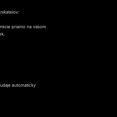
nikatelov:
funkcie priamo na vasom
ek.
a udaje automaticky