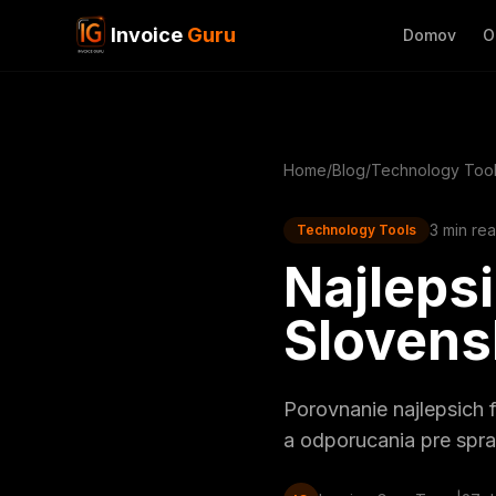
Invoice
Guru
Domov
O
Home
/
Blog
/
Technology Too
3 min re
Technology Tools
Najlepsi
Slovens
Porovnanie najlepsich 
a odporucania pre spra