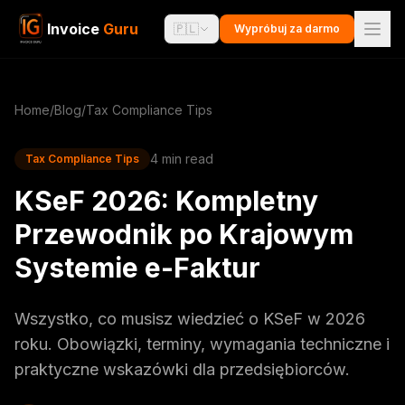
Invoice
Guru
🇵🇱
Wypróbuj za darmo
Home
/
Blog
/
Tax Compliance Tips
4 min read
Tax Compliance Tips
KSeF 2026: Kompletny
Przewodnik po Krajowym
Systemie e-Faktur
Wszystko, co musisz wiedzieć o KSeF w 2026
roku. Obowiązki, terminy, wymagania techniczne i
praktyczne wskazówki dla przedsiębiorców.