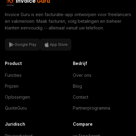
Invoice
Guru
Invoice Guru is een facturatie-app ontworpen voor freelancers
en vakmensen. Maak facturen, volg betalingen en beheer
klanten eenvoudig -- allemaal vanuit uw telefoon.
Google Play
App Store
Product
Bedrijf
Functies
Over ons
Prijzen
Blog
Oplossingen
Contact
QuoteGuru
Partnerprogramma
Juridisch
Compare
Privacybeleid
vs FreeAgent