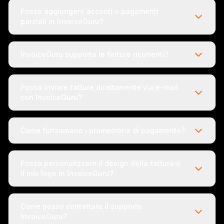
Posso aggiungere acconti o pagamenti
parziali in InvoiceGuru?
InvoiceGuru supporta le fatture ricorrenti?
Posso inviare fatture direttamente via e-mail
con InvoiceGuru?
Come funzionano i promemoria di pagamento?
Posso personalizzare il design della fattura o
il mio logo in InvoiceGuru?
Come posso contattare il supporto
InvoiceGuru?