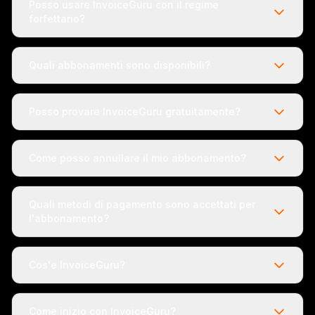
Posso usare InvoiceGuru con il regime
forfettario?
Quali abbonamenti sono disponibili?
Posso provare InvoiceGuru gratuitamente?
Come posso annullare il mio abbonamento?
Quali metodi di pagamento sono accettati per
l'abbonamento?
Cos'e InvoiceGuru?
Come inizio con InvoiceGuru?