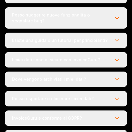
Posso suggerire nuove funzionalita o
segnalare bug?
Esiste una guida o un tutorial per principianti?
I miei dati sono al sicuro con InvoiceGuru?
Dove vengono archiviati i miei dati?
Posso esportare o eliminare i miei dati?
InvoiceGuru e conforme al GDPR?