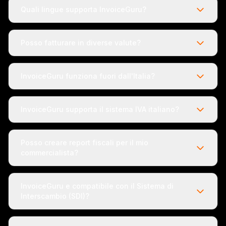
Quali lingue supporta InvoiceGuru?
Posso fatturare in diverse valute?
InvoiceGuru funziona fuori dall'Italia?
InvoiceGuru supporta il sistema IVA italiano?
Posso creare report fiscali per il mio
commercialista?
InvoiceGuru e compatibile con il Sistema di
Interscambio (SDI)?