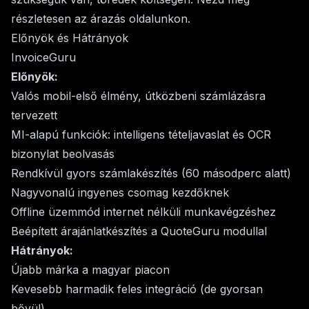
részletesen az
árazás
oldalunkon.
Előnyök és Hátrányok
InvoiceGuru
Előnyök:
Valós mobil-első élmény, útközbeni számlázásra
tervezett
MI-alapú funkciók: intelligens tételjavaslat és OCR
bizonylat beolvasás
Rendkívül gyors számlakészítés (60 másodperc alatt)
Nagyvonalú ingyenes csomag kezdőknek
Offline üzemmód internet nélküli munkavégzéshez
Beépített árajánlatkészítés a
QuoteGuru
modullal
Hátrányok:
Újabb márka a magyar piacon
Kevesebb harmadik feles integráció (de gyorsan
bővül)