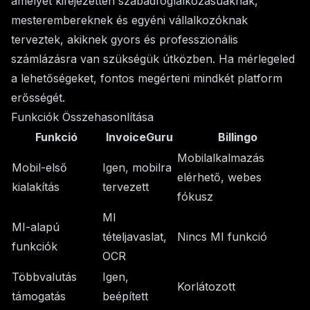
amelyet kifejezetten szabadfoglalkozásúaknak,
mesterembereknek és egyéni vállalkozóknak
terveztek, akiknek gyors és professzionális
számlázásra van szükségük útközben. Ha mérlegeled
a lehetőségeket, fontos megérteni mindkét platform
erősségét.
Funkciók Összehasonlítása
Funkció
InvoiceGuru
Billingo
Mobilalkalmazás
Mobil-első
Igen, mobilra
elérhető, webes
kialakítás
tervezett
fókusz
MI
MI-alapú
tételjavaslat,
Nincs MI funkció
funkciók
OCR
Többvalutás
Igen,
Korlátozott
támogatás
beépített