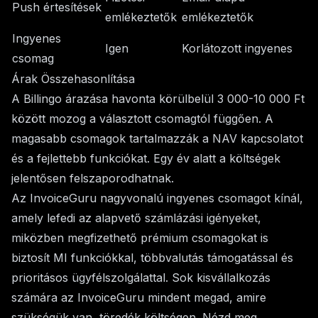
Push értesítések
emlékeztetők
emlékeztetők
Ingyenes
Igen
Korlátozott ingyenes
csomag
Árak Összehasonlítása
A Billingo árazása havonta körülbelül 3 000-10 000 Ft
között mozog a választott csomagtól függően. A
magasabb csomagok tartalmazzák a NAV kapcsolatot
és a fejlettebb funkciókat. Egy év alatt a költségek
jelentősen felszaporodhatnak.
Az InvoiceGuru nagyvonalú ingyenes csomagot kínál,
amely lefedi az alapvető számlázási igényeket,
miközben megfizethető prémium csomagokat is
biztosít MI funkciókkal, többvalutás támogatással és
prioritásos ügyfélszolgálattal. Sok kisvállalkozás
számára az InvoiceGuru mindent megad, amire
szükségük van, töredék költségen. Nézd meg