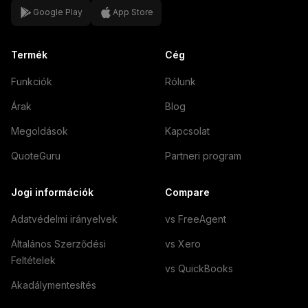
Google Play
App Store
Termék
Cég
Funkciók
Rólunk
Árak
Blog
Megoldások
Kapcsolat
QuoteGuru
Partneri program
Jogi információk
Compare
Adatvédelmi irányelvek
vs FreeAgent
Általános Szerződési
vs Xero
Feltételek
vs QuickBooks
Akadálymentesítés