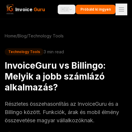
Invoice
Guru
🇭🇺
Próbáld ki ingyen
Home
/
Blog
/
Technology Tools
3 min read
Technology Tools
InvoiceGuru vs Billingo:
Melyik a jobb számlázó
alkalmazás?
Részletes összehasonlítás az InvoiceGuru és a
Billingo között. Funkciók, árak és mobil élmény
összevetése magyar vállalkozóknak.