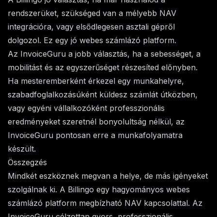
rendszerüket, szükséged van a mélyebb NAV
integrációra, vagy elsődlegesen asztali gépről
dolgozol. Ez egy jó webes számlázó platform.
Az InvoiceGuru a jobb választás, ha a sebességet, a
mobilitást és az egyszerűséget részesíted előnyben.
Ha mesteremberként érkezel egy munkahelyre,
szabadfoglalkozásúként küldesz számlát útközben,
vagy egyéni vállalkozóként professzionális
eredményeket szeretnél bonyolultság nélkül, az
InvoiceGuru pontosan erre a munkafolyamatra
készült.
Összegzés
Mindkét eszköznek megvan a helye, de más igényeket
szolgálnak ki. A Billingo egy hagyományos webes
számlázó platform megbízható NAV kapcsolattal. Az
InvoiceGuru célzottan gyors, professzionális