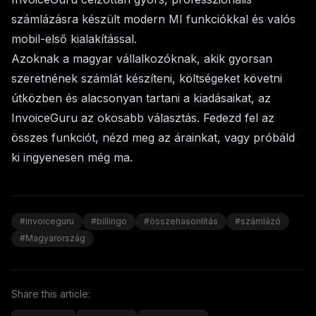
számlázásra készült modern MI funkciókkal és valós
mobil-első kialakítással.
Azoknak a magyar vállalkozóknak, akik gyorsan
szeretnének számlát készíteni, költségeket követni
útközben és alacsonyan tartani a kiadásaikat, az
InvoiceGuru az okosabb választás. Fedezd fel az
összes
funkciót
, nézd meg az
árainkat
, vagy próbáld
ki ingyenesen még ma.
#invoiceguru
#billingo
#összehasonlítás
#számlázó
#Magyarország
Share this article: