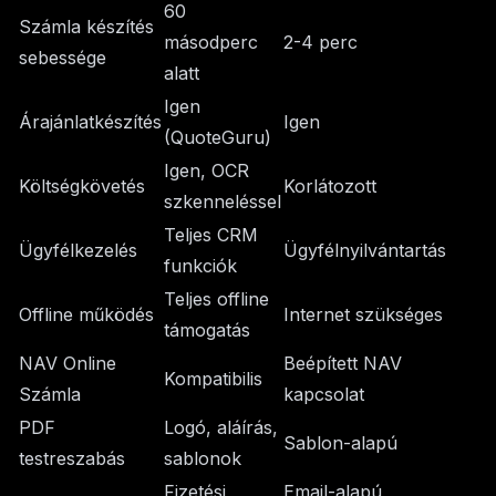
60
Számla készítés
másodperc
2-4 perc
sebessége
alatt
Igen
Árajánlatkészítés
Igen
(QuoteGuru)
Igen, OCR
Költségkövetés
Korlátozott
szkenneléssel
Teljes CRM
Ügyfélkezelés
Ügyfélnyilvántartás
funkciók
Teljes offline
Offline működés
Internet szükséges
támogatás
NAV Online
Beépített NAV
Kompatibilis
Számla
kapcsolat
PDF
Logó, aláírás,
Sablon-alapú
testreszabás
sablonok
Fizetési
Email-alapú