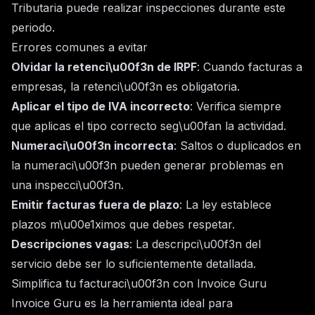
Tributaria puede realizar inspecciones durante este
periodo.
Errores comunes a evitar
Olvidar la retenci\u00f3n de IRPF
: Cuando facturas a
empresas, la retenci\u00f3n es obligatoria.
Aplicar el tipo de IVA incorrecto
: Verifica siempre
que aplicas el tipo correcto seg\u00fan la actividad.
Numeraci\u00f3n incorrecta
: Saltos o duplicados en
la numeraci\u00f3n pueden generar problemas en
una inspecci\u00f3n.
Emitir facturas fuera de plazo
: La ley establece
plazos m\u00e1ximos que debes respetar.
Descripciones vagas
: La descripci\u00f3n del
servicio debe ser lo suficientemente detallada.
Simplifica tu facturaci\u00f3n con Invoice Guru
Invoice Guru es la herramienta ideal para