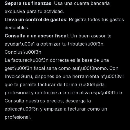
Separa tus finanzas
: Usa una cuenta bancaria
exclusiva para tu actividad.
Lleva un control de gastos
: Registra todos tus gastos
deducibles.
Consulta a un asesor fiscal
: Un buen asesor te
ayudar\u00e1 a optimizar tu tributaci\u00f3n.
Conclusi\u00f3n
La facturaci\u00f3n correcta es la base de una
gesti\u00f3n fiscal sana como aut\u00f3nomo. Con
InvoiceGuru
, dispones de una herramienta m\u00f3vil
que te permite facturar de forma r\u00e1pida,
profesional y conforme a la normativa espa\u00f1ola.
Consulta nuestros
precios
, descarga la
aplicaci\u00f3n y empieza a facturar como un
profesional.