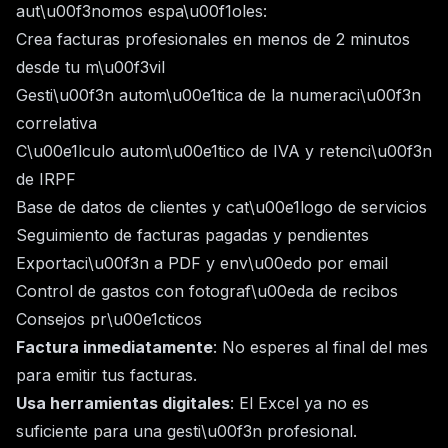
aut\u00f3nomos espa\u00f1oles:
Crea facturas profesionales en menos de 2 minutos
desde tu m\u00f3vil
Gesti\u00f3n autom\u00e1tica de la numeraci\u00f3n
correlativa
C\u00e1lculo autom\u00e1tico de IVA y retenci\u00f3n
de IRPF
Base de datos de clientes y cat\u00e1logo de servicios
Seguimiento de facturas pagadas y pendientes
Exportaci\u00f3n a PDF y env\u00edo por email
Control de gastos con fotograf\u00eda de recibos
Consejos pr\u00e1cticos
Factura inmediatamente
: No esperes al final del mes
para emitir tus facturas.
Usa herramientas digitales
: El Excel ya no es
suficiente para una gesti\u00f3n profesional.