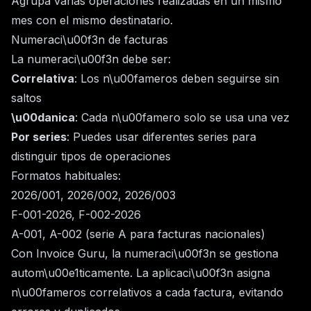
Agrupa varias operaciones realizadas en un mismo
mes con el mismo destinatario.
Numeraci\u00f3n de facturas
La numeraci\u00f3n debe ser:
Correlativa
: Los n\u00fameros deben seguirse sin
saltos
\u00danica
: Cada n\u00famero solo se usa una vez
Por series
: Puedes usar diferentes series para
distinguir tipos de operaciones
Formatos habituales:
2026/001, 2026/002, 2026/003
F-001-2026, F-002-2026
A-001, A-002 (serie A para facturas nacionales)
Con Invoice Guru, la numeraci\u00f3n se gestiona
autom\u00e1ticamente. La aplicaci\u00f3n asigna
n\u00fameros correlativos a cada factura, evitando