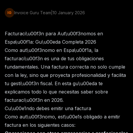
Invoice Guru Team
|
10 January 2026
IG
Facturaci\u00f3n para Aut\u00f3nomos en
Espa\u00f1a: Gu\u00eda Completa 2026
Como aut\u00f3nomo en Espa\u00f1a, la
facturaci\u00f3n es una de tus obligaciones
fundamentales. Una factura correcta no solo cumple
con la ley, sino que proyecta profesionalidad y facilita
tu gesti\u00f3n fiscal. En esta gu\u00eda te
explicamos todo lo que necesitas saber sobre
facturaci\u00f3n en 2026.
Cu\u00e1ndo debes emitir una factura
Como aut\u00f3nomo, est\u00e1s obligado a emitir
factura en los siguientes casos: