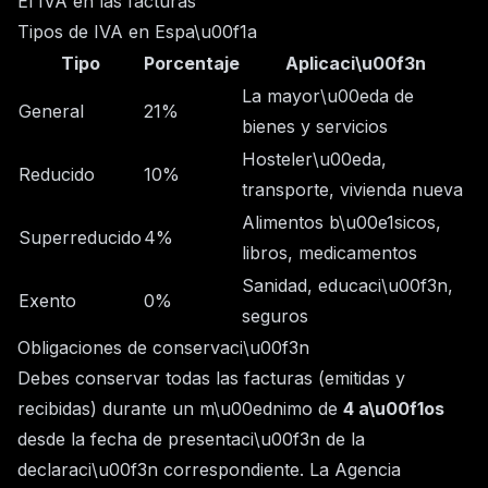
El IVA en las facturas
Tipos de IVA en Espa\u00f1a
Tipo
Porcentaje
Aplicaci\u00f3n
La mayor\u00eda de
General
21%
bienes y servicios
Hosteler\u00eda,
Reducido
10%
transporte, vivienda nueva
Alimentos b\u00e1sicos,
Superreducido
4%
libros, medicamentos
Sanidad, educaci\u00f3n,
Exento
0%
seguros
Obligaciones de conservaci\u00f3n
Debes conservar todas las facturas (emitidas y
recibidas) durante un m\u00ednimo de
4 a\u00f1os
desde la fecha de presentaci\u00f3n de la
declaraci\u00f3n correspondiente. La Agencia