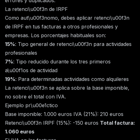
errores y duplicados.
La retenci\u00f3n de IRPF
Como aut\u00f3nomo, debes aplicar retenci\u00f3n
de IRPF en tus facturas a otros profesionales y
empresas. Los porcentajes habituales son:
15%
: Tipo general de retenci\u00f3n para actividades
profesionales
7%
: Tipo reducido durante los tres primeros
a\u00f1os de actividad
19%
: Para determinadas actividades como alquileres
La retenci\u00f3n se aplica sobre la base imponible,
no sobre el total con IVA.
Ejemplo pr\u00e1ctico
Base imponible: 1.000 euros IVA (21%): 210 euros
Retenci\u00f3n IRPF (15%): -150 euros
Total factura:
1.060 euros