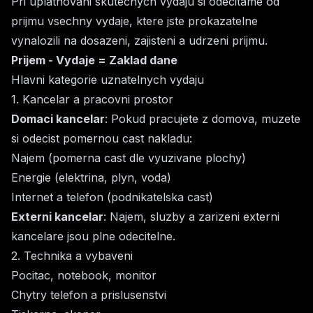
Pri uplatnovani skutecnych vydaju si odecitame od
prijmu vsechny vydaje, ktere jste prokazatelne
vynalozili na dosazeni, zajisteni a udrzeni prijmu.
Prijem - Vydaje = Zaklad dane
Hlavni kategorie uznatelnych vydaju
1. Kancelar a pracovni prostor
Domaci kancelar
: Pokud pracujete z domova, muzete
si odecist pomernou cast nakladu:
Najem (pomerna cast dle vyuzivane plochy)
Energie (elektrina, plyn, voda)
Internet a telefon (podnikatelska cast)
Externi kancelar
: Najem, sluzby a zarizeni externi
kancelare jsou plne odecitelne.
2. Technika a vybaveni
Pocitac, notebook, monitor
Chytry telefon a prislusenstvi