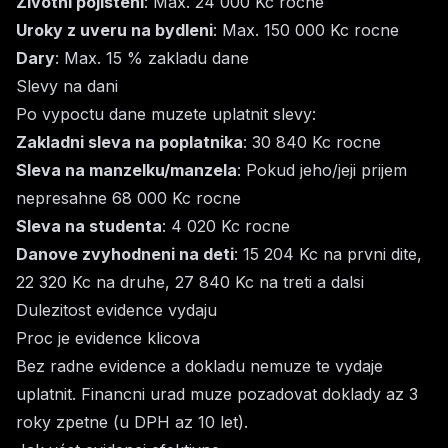
Zivotni pojisteni
: Max. 24 000 Kc rocne
Uroky z uveru na bydleni
: Max. 150 000 Kc rocne
Dary
: Max. 15 % zakladu dane
Slevy na dani
Po vypoctu dane muzete uplatnit slevy:
Zakladni sleva na poplatnika
: 30 840 Kc rocne
Sleva na manzelku/manzela
: Pokud jeho/jeji prijem
nepresahne 68 000 Kc rocne
Sleva na studenta
: 4 020 Kc rocne
Danove zvyhodneni na deti
: 15 204 Kc na prvni dite,
22 320 Kc na druhe, 27 840 Kc na treti a dalsi
Dulezitost evidence vydaju
Proc je evidence klicova
Bez radne evidence a dokladu nemuze te vydaje
uplatnit. Financni urad muze pozadovat doklady az 3
roky zpetne (u DPH az 10 let).