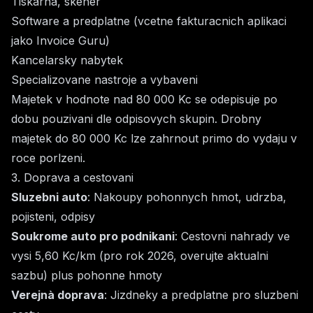
Tiskarna, skener
Software a predplatne (vcetne fakturacnich aplikaci
jako Invoice Guru)
Kancelarsky nabytek
Specializovane nastroje a vybaveni
Majetek v hodnote nad 80 000 Kc se odepisuje po
dobu pouzivani dle odpisovych skupin. Drobny
majetek do 80 000 Kc lze zahrnout primo do vydaju v
roce porlzeni.
3. Doprava a cestovani
Sluzebni auto
: Nakoupy pohonnych hmot, udrzba,
pojisteni, odpisy
Soukrome auto pro podnikani
: Cestovni nahrady ve
vysi 5,60 Kc/km (pro rok 2026, overujte aktualni
sazbu) plus pohonne hmoty
Verejnà doprava
: Jizdneky a predplatne pro sluzbeni