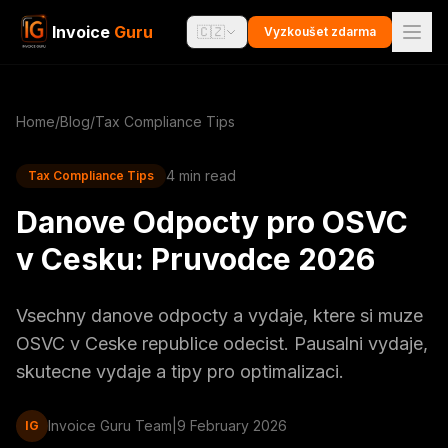
Invoice
Guru
🇨🇿
Vyzkoušet zdarma
Home
/
Blog
/
Tax Compliance Tips
4 min read
Tax Compliance Tips
Danove Odpocty pro OSVC
v Cesku: Pruvodce 2026
Vsechny danove odpocty a vydaje, ktere si muze
OSVC v Ceske republice odecist. Pausalni vydaje,
skutecne vydaje a tipy pro optimalizaci.
Invoice Guru Team
|
9 February 2026
IG