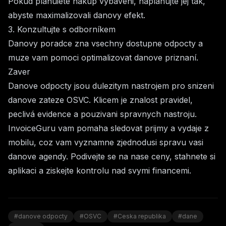
Pokud planuiete nakup vybaveni, naplánujte jej tak,
abyste maximalizovali danovy efekt.
3. Konzultujte s odborníkem
Danovy poradce zna vsechny dostupne odpocty a
muze vam pomoci optimalizovat danove priznaní.
Zaver
Danove odpocty jsou dulezitym nastrojem pro snizeni
danove zateze OSVC. Klicem je znalost pravidel,
peclivá evidence a pouzivani spravnych nastroju.
InvoiceGuru
vam pomaha sledovat prijmy a vydaje z
mobilu, coz vam vyznamne zjednodusi spravu vasi
danove agendy. Podivejte se na nase
ceny
, stahnete si
aplikaci a ziskejte kontrolu nad svymi financemi.
#danove odpocty
#OSVC
#Ceska republika
#dane