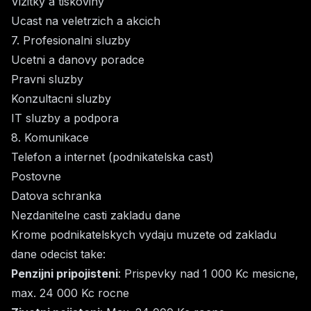
Vizitky a tiskoviny
Ucast na veletrzich a akcich
7. Profesionalni sluzby
Ucetni a danovy poradce
Pravni sluzby
Konzultacni sluzby
IT sluzby a podpora
8. Komunikace
Telefon a internet (podnikatelska cast)
Postovne
Datova schranka
Nezdanitelne casti zakladu dane
Krome podnikatelskych vydaju muzete od zakladu
dane odecist take:
Penzijni pripojisteni
: Prispevky nad 1 000 Kc mesicne,
max. 24 000 Kc rocne